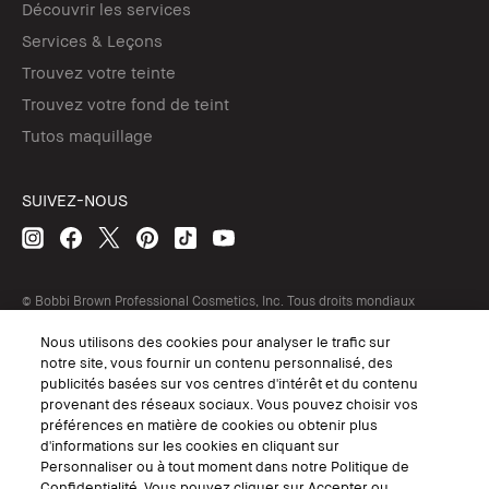
Découvrir les services
Services & Leçons
Trouvez votre teinte
Trouvez votre fond de teint
Tutos maquillage
SUIVEZ-NOUS
© Bobbi Brown Professional Cosmetics, Inc. Tous droits mondiaux
réservés.
Nous utilisons des cookies pour analyser le trafic sur
Conditions Générales de Vente
notre site, vous fournir un contenu personnalisé, des
Conditions Générales d'Utilisation
publicités basées sur vos centres d'intérêt et du contenu
Politique de Confidentialité
Accessibilité ou Distribution
provenant des réseaux sociaux. Vous pouvez choisir vos
Consignes de tri
préférences en matière de cookies ou obtenir plus
Gérer les Cookies
d'informations sur les cookies en cliquant sur
Personnaliser ou à tout moment dans notre Politique de
Confidentialité. Vous pouvez cliquer sur Accepter ou