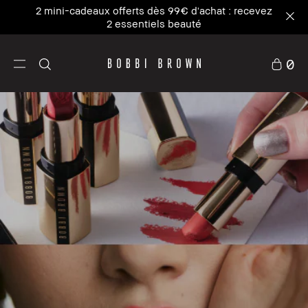
Notre icône n°1, là où le soin rencontre la base de
maquillage. NOUVEAU Vitamin Enriched Face
Base+
0