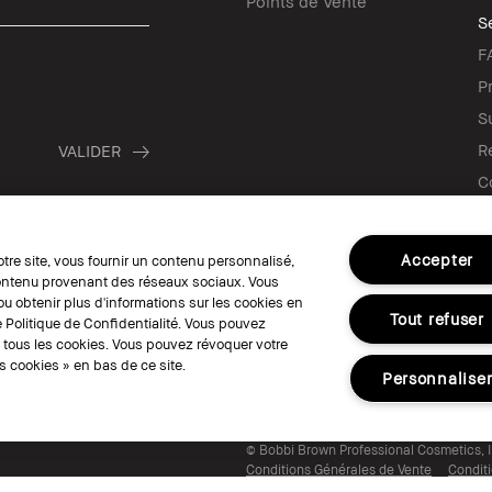
Points de Vente
Se
F
P
S
R
C
Ve
C
Accepter
otre site, vous fournir un contenu personnalisé,
 contenu provenant des réseaux sociaux. Vous
u obtenir plus d'informations sur les cookies en
SUIVEZ-NOUS
Tout refuser
 Politique de Confidentialité. Vous pouvez
r tous les cookies. Vous pouvez révoquer votre
 cookies » en bas de ce site.
Personnalise
© Bobbi Brown Professional Cosmetics, I
Conditions Générales de Vente
Conditi
Politique de Confidentialité
Accessibili