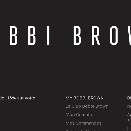
de -15% sur votre
MY BOBBI BROWN
B
Le Club Bobbi Brown
N
Mon Compte
A
+
Mes Commandes
L