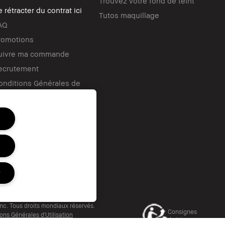
Trouvez votre fond de teint
 rétracter du contrat ici
Tutos maquillage
AQ
romotions
uivre ma commande
ecrutement
onditions Générales de
nte et d’Utilisation de la
arte Cadeau
r
nc. Tous droits mondiaux réservés.
Consignes
ons Générales d'Utilisation
de tri
té ou Distribution
Consignes de tri