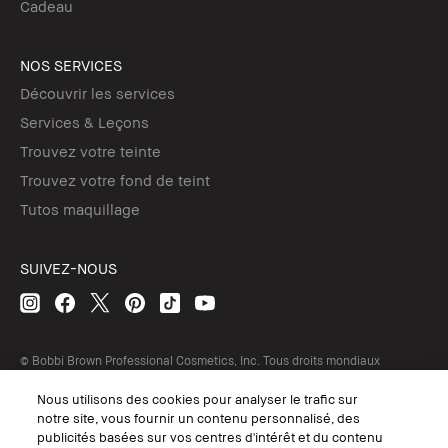
Cadeau
NOS SERVICES
Découvrir les services
Services & Leçons
Trouvez votre teinte
Trouvez votre fond de teint
Tutos maquillage
SUIVEZ-NOUS
© Bobbi Brown Professional Cosmetics, Inc. Tous droits mondiaux
réservés.
Nous utilisons des cookies pour analyser le trafic sur
Conditions Générales de Vente
notre site, vous fournir un contenu personnalisé, des
Conditions Générales d'Utilisation
Politique de Confidentialité
publicités basées sur vos centres d'intérêt et du contenu