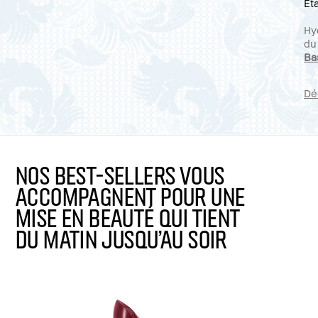
Ét
Hy
du
Ba
Dé
Nos best-sellers vous
accompagnent pour une
mise en beauté qui tient
du matin jusqu’au soir