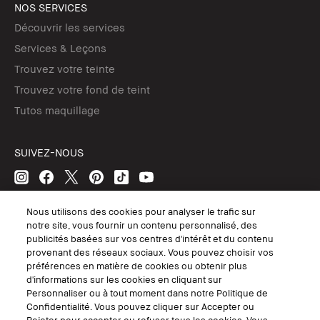
NOS SERVICES
Découvrir les services
Services & Leçons
Trouvez votre teinte
Trouvez votre fond de teint
Tutos maquillage
SUIVEZ-NOUS
Nous utilisons des cookies pour analyser le trafic sur
© Bobbi Brown Professional Cosmetics, Inc. Tous droits mondiaux
notre site, vous fournir un contenu personnalisé, des
réservés.
publicités basées sur vos centres d'intérêt et du contenu
Conditions Générales de Vente
provenant des réseaux sociaux. Vous pouvez choisir vos
Conditions Générales d'Utilisation
préférences en matière de cookies ou obtenir plus
Politique de Confidentialité
d'informations sur les cookies en cliquant sur
Accessibilité ou Distribution
Personnaliser ou à tout moment dans notre Politique de
Consignes de tri
Gérer les Cookies
Confidentialité. Vous pouvez cliquer sur Accepter ou