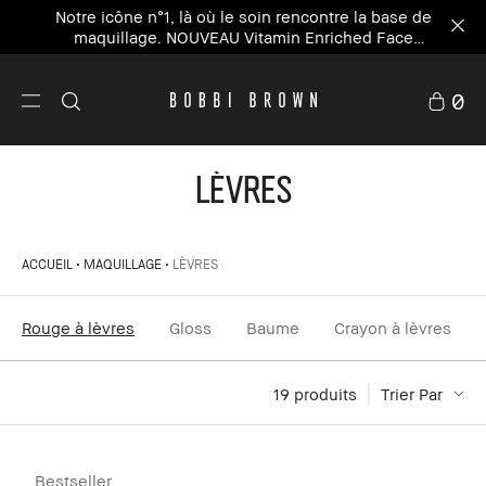
Notre icône n°1, là où le soin rencontre la base de
maquillage. NOUVEAU Vitamin Enriched Face
Base+
0
LÈVRES
ACCUEIL
MAQUILLAGE
LÈVRES
Rouge à lèvres
Gloss
Baume
Crayon à lèvres
19
 produits
Trier Par
Bestseller