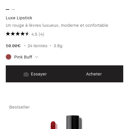
Luxe Lipstick
Un rouge à lèvres luxueux, moderne et confortable
4.5
(4)
50.00€
24 teintes
3.8g
Pink Buff
Essayer
Acheter
Bestseller