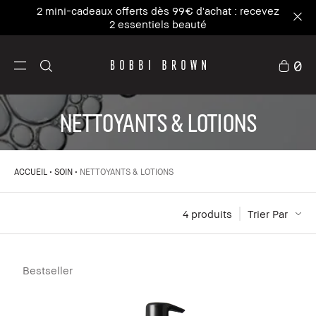
Notre icône n°1, là où le soin rencontre la base de
maquillage. NOUVEAU Vitamin Enriched Face
Base+
0
NETTOYANTS & LOTIONS
ACCUEIL
SOIN
NETTOYANTS & LOTIONS
4
 produits
Trier Par
Bestseller