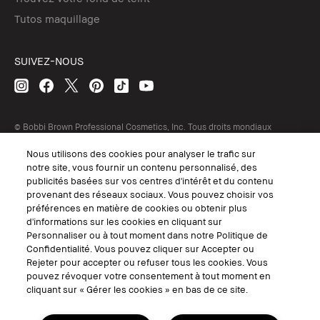
Tutos maquillage
SUIVEZ-NOUS
© Bobbi Brown Professional Cosmetics, Inc. Tous droits mondiaux
réservés.
Nous utilisons des cookies pour analyser le trafic sur
Conditions Générales de Vente
notre site, vous fournir un contenu personnalisé, des
Conditions Générales d'Utilisation
Politique de Confidentialité
publicités basées sur vos centres d'intérêt et du contenu
Accessibilité ou Distribution
provenant des réseaux sociaux. Vous pouvez choisir vos
Consignes de tri
préférences en matière de cookies ou obtenir plus
Gérer les Cookies
d'informations sur les cookies en cliquant sur
Personnaliser ou à tout moment dans notre Politique de
Confidentialité. Vous pouvez cliquer sur Accepter ou
Rejeter pour accepter ou refuser tous les cookies. Vous
pouvez révoquer votre consentement à tout moment en
cliquant sur « Gérer les cookies » en bas de ce site.