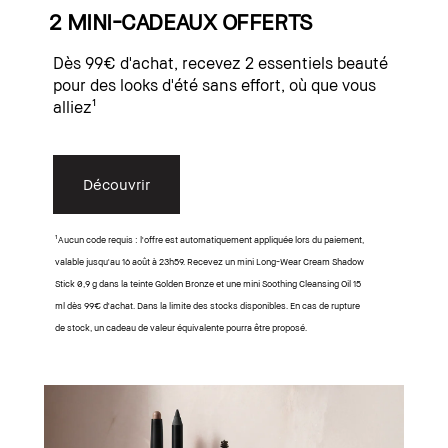
2 MINI-CADEAUX OFFERTS
Dès 99€ d'achat, recevez 2 essentiels beauté
pour des looks d'été sans effort, où que vous
alliez¹
Découvrir
¹Aucun code requis : l'offre est automatiquement appliquée lors du paiement,
valable jusqu'au 16 août à 23h59. Recevez un mini Long-Wear Cream Shadow
Stick 0,9 g dans la teinte Golden Bronze et une mini Soothing Cleansing Oil 15
ml dès 99€ d'achat. Dans la limite des stocks disponibles. En cas de rupture
de stock, un cadeau de valeur équivalente pourra être proposé.