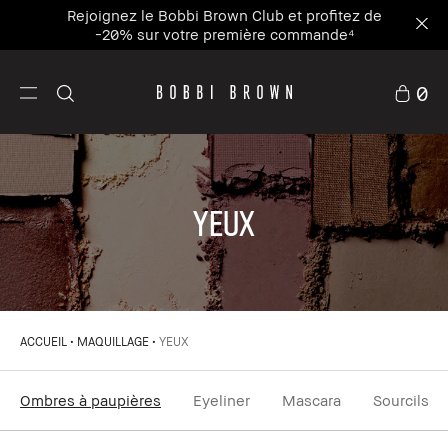
Rejoignez le Bobbi Brown Club et profitez de
-20% sur votre première commande⁴
0
YEUX
ACCUEIL
MAQUILLAGE
YEUX
Ombres à paupières
Eyeliner
Mascara
Sourcils