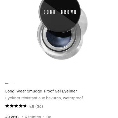
Long-Wear Smudge-Proof Gel Eyeliner
Eyeliner résistant aux bavures, waterproof
4.8
(36)
40.00€
4 teintes
3g