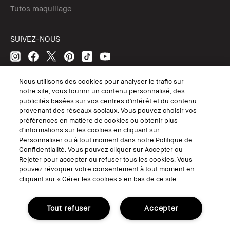
Tutos maquillage
SUIVEZ-NOUS
Nous utilisons des cookies pour analyser le trafic sur
© Bobbi Brown Professional Cosmetics, Inc. Tous droits mondiaux
notre site, vous fournir un contenu personnalisé, des
réservés.
publicités basées sur vos centres d'intérêt et du contenu
Conditions Générales de Vente
provenant des réseaux sociaux. Vous pouvez choisir vos
Conditions Générales d'Utilisation
préférences en matière de cookies ou obtenir plus
Politique de Confidentialité
d'informations sur les cookies en cliquant sur
Accessibilité ou Distribution
Personnaliser ou à tout moment dans notre Politique de
Consignes de tri
Gérer les Cookies
Confidentialité. Vous pouvez cliquer sur Accepter ou
Rejeter pour accepter ou refuser tous les cookies. Vous
pouvez révoquer votre consentement à tout moment en
cliquant sur « Gérer les cookies » en bas de ce site.
Tout refuser
Accepter