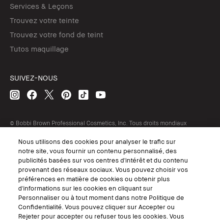
Services & Leçons
Trouvez votre teinte
Trouvez votre fond de teint
Tutos maquillage
SUIVEZ-NOUS
© Bobbi Brown Professional Cosmetics, Inc. Tous droits mondiaux
réservés.
Nous utilisons des cookies pour analyser le trafic sur
Conditions Générales de Vente
notre site, vous fournir un contenu personnalisé, des
Conditions Générales d'Utilisation
Politique de Confidentialité
publicités basées sur vos centres d'intérêt et du contenu
Accessibilité ou Distribution
provenant des réseaux sociaux. Vous pouvez choisir vos
Consignes de tri
préférences en matière de cookies ou obtenir plus
Gérer les Cookies
d'informations sur les cookies en cliquant sur
Personnaliser ou à tout moment dans notre Politique de
Confidentialité. Vous pouvez cliquer sur Accepter ou
Rejeter pour accepter ou refuser tous les cookies. Vous