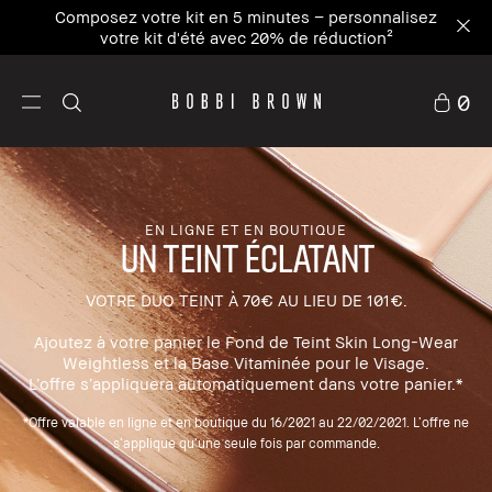
Composez votre kit en 5 minutes – personnalisez
votre kit d'été avec 20% de réduction²
0
EN LIGNE ET EN BOUTIQUE
UN TEINT ÉCLATANT
VOTRE DUO TEINT À 70€ AU LIEU DE 101€.
Ajoutez à votre panier le Fond de Teint Skin Long-Wear
Weightless et la Base Vitaminée pour le Visage.
L’offre s’appliquera automatiquement dans votre panier.*
*Offre valable en ligne et en boutique du 16/2021 au 22/02/2021. L’offre ne
s’applique qu’une seule fois par commande.