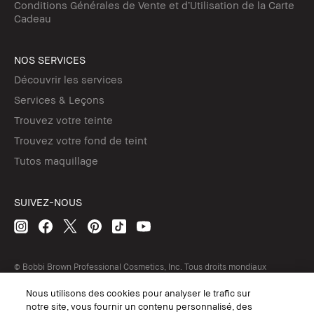
Conditions Générales de Vente et d’Utilisation de la Carte
Cadeau
NOS SERVICES
Découvrir les services
Services & Leçons
Trouvez votre teinte
Trouvez votre fond de teint
Tutos maquillage
SUIVEZ-NOUS
© Bobbi Brown Professional Cosmetics, Inc. Tous droits mondiaux
réservés.
Nous utilisons des cookies pour analyser le trafic sur
Conditions Générales de Vente
notre site, vous fournir un contenu personnalisé, des
Conditions Générales d'Utilisation