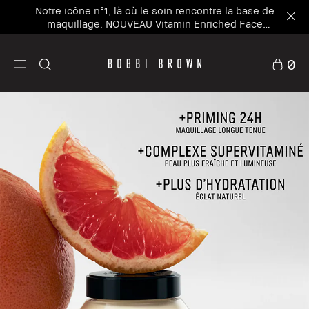
Notre icône n°1, là où le soin rencontre la base de
maquillage. NOUVEAU Vitamin Enriched Face
Base+
0