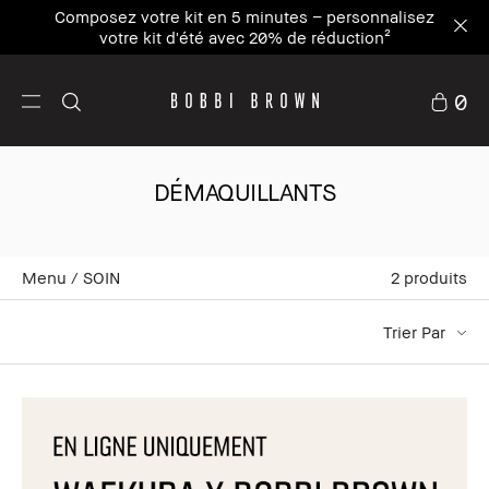
Composez votre kit en 5 minutes – personnalisez
votre kit d'été avec 20% de réduction²
0
DÉMAQUILLANTS
Menu
SOIN
2
produits
Trier Par