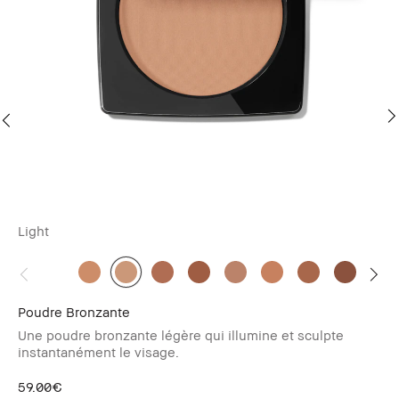
Light
Ta
Poudre Bronzante
Bl
Une poudre bronzante légère qui illumine et sculpte
Un
instantanément le visage.
46
59.00€