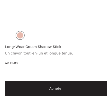
Nu
Long-Wear Cream Shadow Stick
Cr
Un crayon tout-en-un et longue tenue.
Cr
43.00€
40
Acheter