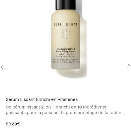
Sérum Lissant Enrichi en Vitamines
Ba
Ce sérum lissant 2-en-1 enrichi en 10 ingrédients
Pr
puissants pour la peau est la première étape de la routine
vitaminée Bobbi Brown.
69
89.00€