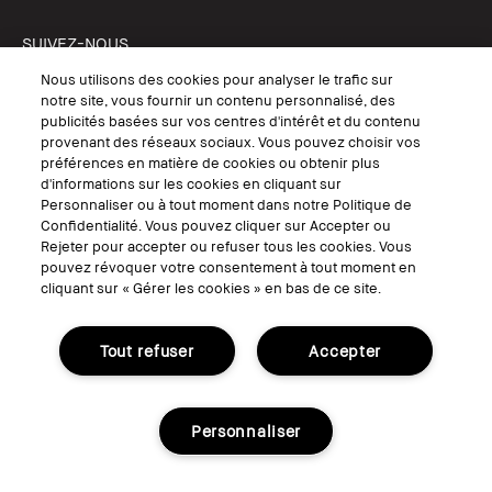
SUIVEZ-NOUS
Nous utilisons des cookies pour analyser le trafic sur
notre site, vous fournir un contenu personnalisé, des
publicités basées sur vos centres d'intérêt et du contenu
provenant des réseaux sociaux. Vous pouvez choisir vos
© Bobbi Brown Professional Cosmetics, Inc. Tous droits mondiaux
réservés.
préférences en matière de cookies ou obtenir plus
d'informations sur les cookies en cliquant sur
Conditions Générales de Vente
Personnaliser ou à tout moment dans notre Politique de
Conditions Générales d'Utilisation
Confidentialité. Vous pouvez cliquer sur Accepter ou
Politique de Confidentialité
Accessibilité ou Distribution
Rejeter pour accepter ou refuser tous les cookies. Vous
Consignes de tri
pouvez révoquer votre consentement à tout moment en
Gérer les Cookies
cliquant sur « Gérer les cookies » en bas de ce site.
Tout refuser
Accepter
Personnaliser
Consignes de tri