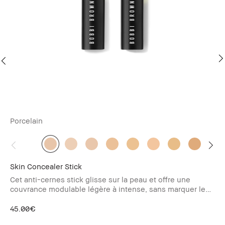
Porcelain
Ne
Skin Concealer Stick
We
Cet anti-cernes stick glisse sur la peau et offre une
Fo
couvrance modulable légère à intense, sans marquer les
24
rides.
45.00€
60