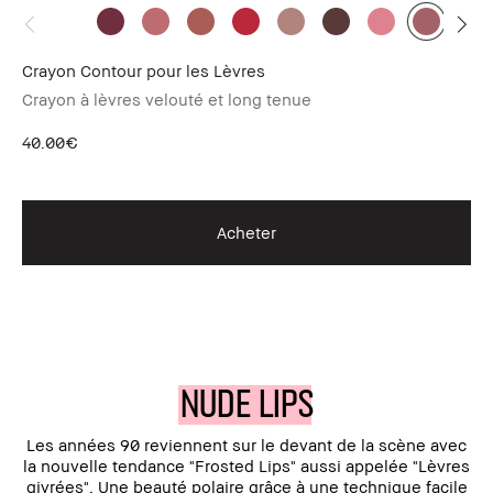
Crayon Contour pour les Lèvres
Cr
Crayon à lèvres velouté et long tenue
Un
40.00€
22
Acheter
NUDE LIPS
Les années 90 reviennent sur le devant de la scène avec
la nouvelle tendance "Frosted Lips" aussi appelée "Lèvres
givrées". Une beauté polaire grâce à une technique facile