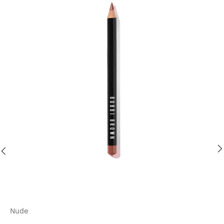
Nude
Ri