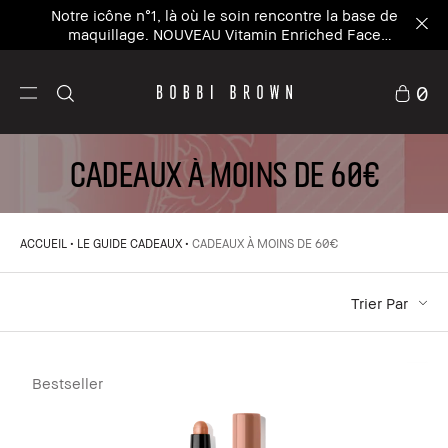
Notre icône n°1, là où le soin rencontre la base de
maquillage. NOUVEAU Vitamin Enriched Face
Base+
0
CADEAUX À MOINS DE 60€
ACCUEIL
LE GUIDE CADEAUX
CADEAUX À MOINS DE 60€
Trier Par
Bestseller