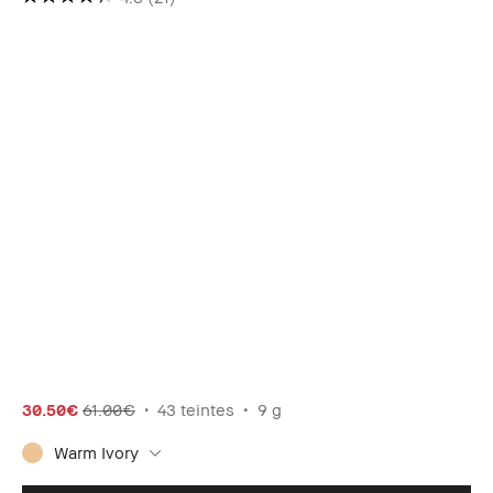
30.50€
61.00€
43 teintes
9 g
Warm Ivory