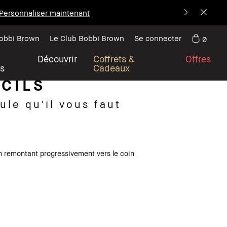
Personnaliser maintenant
Bobbi Brown
Le Club Bobbi Brown
Se connecter
0
Découvrir
Coffrets &
Offres
s
Cadeaux
CILS
ule qu'il vous faut
en remontant progressivement vers le coin