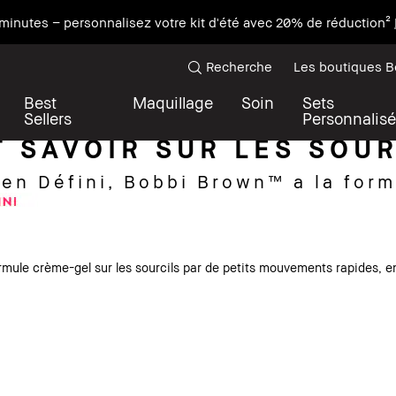
minutes – personnalisez votre kit d'été avec 20% de réduction²
Recherche
Les boutiques 
Best
Maquillage
Soin
Sets
Sellers
Personnalisé
T SAVOIR SUR LES SOUR
en Défini, Bobbi Brown™ a la form
ormule crème-gel sur les sourcils par de petits mouvements rapides, 