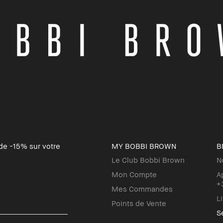
de -15% sur votre
MY BOBBI BROWN
B
Le Club Bobbi Brown
N
Mon Compte
A
+
Mes Commandes
L
Points de Vente
Se