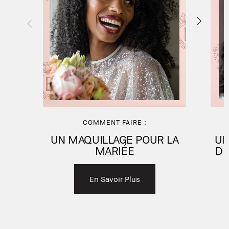
COMMENT FAIRE :
UN MAQUILLAGE POUR LA
UN
MARIÉE
DE
En Savoir Plus