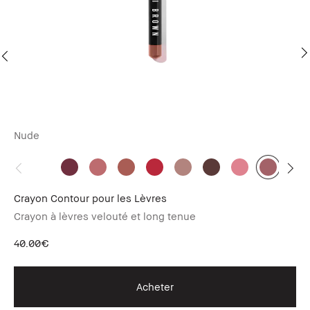
Nude
Fir
nue
Crayon Contour pour les Lèvres
Lu
Crayon à lèvres velouté et long tenue
Cr
40.00€
23
Acheter