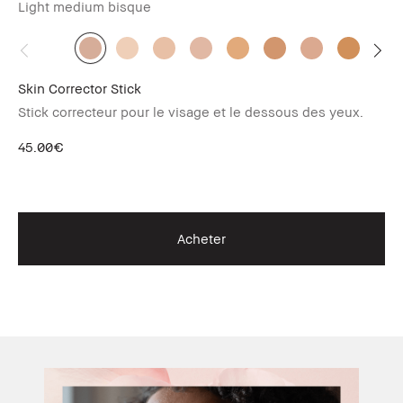
Light medium bisque
Po
Skin Corrector Stick
Sk
Stick correcteur pour le visage et le dessous des yeux.
Ce
co
rid
45.00€
45
Acheter