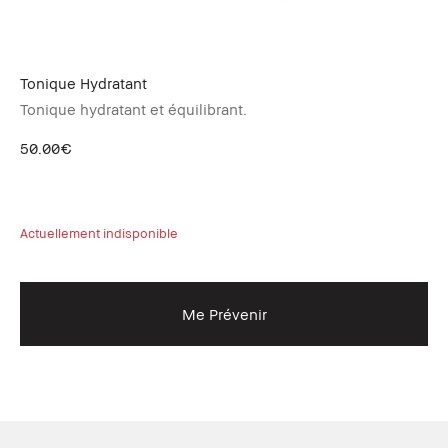
Tonique Hydratant
Ba
Tonique hydratant et équilibrant.
Pr
50.00€
69
Actuellement indisponible
Me Prévenir