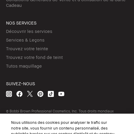
Cadeau
NOS SERVICES
Découvrir les services
Services & Leçons
Trouvez votre teinte
Trouvez votre fond de teint
Tutos maquillage
SUIVEZ-NOUS
© Bobbi Brown Professional Cosmetics, Inc. Tous droits mondiaux
réservés.
Nous utilisons des cookies pour analyser le trafic sur
Conditions Générales de Vente
notre site, vous fournir un contenu personnalisé, des
Conditions Générales d'Utilisation
publicités basées sur vos centres d'intérêt et du contenu
Politique de Confidentialité