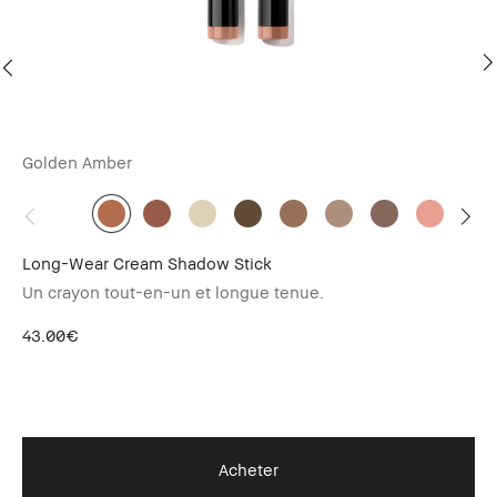
Golden Amber
Long-Wear Cream Shadow Stick
Lu
Un crayon tout-en-un et longue tenue.
Far
mé
43.00€
53
Act
Acheter