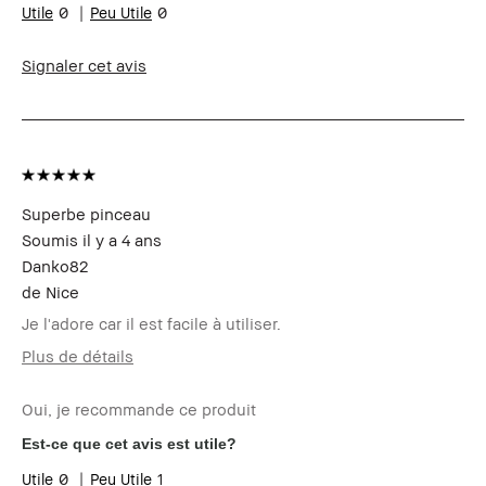
Vos problèmes
Rougeur, Vieillissement
0
0
de peau
Les bénéfices
Flatteur, Résultat immédiat
des produits
Signaler cet avis
Le Club Bobbi
Je suis membre du Club Bobbi Brown
Brown
et ai reçu des points fidélité pour
avoir rédigé cet avis
Superbe pinceau
Soumis
il y a 4 ans
Danko82
de
Nice
Je l'adore car il est facile à utiliser.
Plus de détails
Votre age
35 à 44
Oui, je recommande ce produit
Type de peau
grasse
Carnation
halée - foncée
Est-ce que cet avis est utile?
Vos problèmes de
Acne
0
1