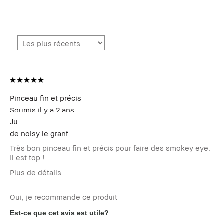
Pinceau fin et précis
Soumis
il y a 2 ans
Ju
de
noisy le granf
Très bon pinceau fin et précis pour faire des smokey eye.
Il est top !
Plus de détails
Votre age
35 à 44
Oui, je recommande ce produit
Type de peau
Normal
Carnation
très claire - neutre
Est-ce que cet avis est utile?