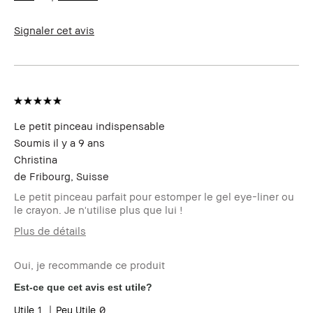
peau
Les bénéfices des
Longue-tenue, Résultat immédiat,
produits
Teint naturel
Signaler cet avis
Le petit pinceau indispensable
Soumis
il y a 9 ans
Christina
de
Fribourg, Suisse
Le petit pinceau parfait pour estomper le gel eye-liner ou
le crayon. Je n'utilise plus que lui !
Plus de détails
Votre age
45 à 54
Oui, je recommande ce produit
Est-ce que cet avis est utile?
1
0