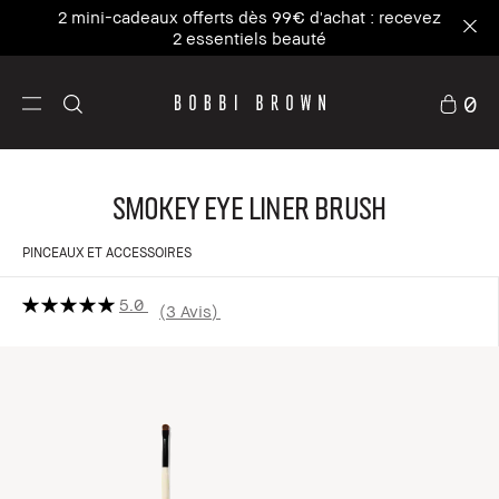
2 mini-cadeaux offerts dès 99€ d'achat : recevez
2 essentiels beauté
0
Smokey Eye Liner Brush
PINCEAUX ET ACCESSOIRES
5.0
3 Avis