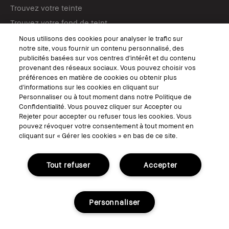
Trouvez votre teinte
Trouvez votre fond de teint
Tutos maquillage
Nous utilisons des cookies pour analyser le trafic sur
notre site, vous fournir un contenu personnalisé, des
publicités basées sur vos centres d'intérêt et du contenu
SUIVEZ-NOUS
provenant des réseaux sociaux. Vous pouvez choisir vos
préférences en matière de cookies ou obtenir plus
d'informations sur les cookies en cliquant sur
Personnaliser ou à tout moment dans notre Politique de
Confidentialité. Vous pouvez cliquer sur Accepter ou
© Bobbi Brown Professional Cosmetics, Inc. Tous droits mondiaux
Rejeter pour accepter ou refuser tous les cookies. Vous
réservés.
pouvez révoquer votre consentement à tout moment en
cliquant sur « Gérer les cookies » en bas de ce site.
Conditions Générales de Vente
Conditions Générales d'Utilisation
Politique de Confidentialité
Accessibilité ou Distribution
Tout refuser
Accepter
Consignes de tri
Gérer les Cookies
Personnaliser