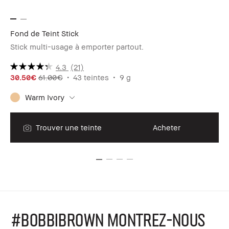
Fond de Teint Stick
Ul
Stick multi-usage à emporter partout.
Ce 
4.3
(21)
30.50€
61.00€
43 teintes
9 g
42
Warm Ivory
Ac
Trouver une teinte
Acheter
#BOBBIBROWN MONTREZ-NOUS