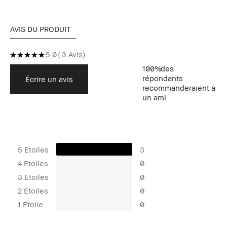
AVIS DU PRODUIT
5.0
3 Avis
100%
des
répondants
Écrire un avis
recommanderaient à
un ami
5 Etoiles
3
4 Etoiles
0
3 Etoiles
0
2 Etoiles
0
1 Etoile
0