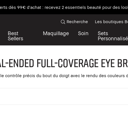
erts dès 99€ d'achat : recevez 2 essentiels beauté pour des look
Recherche
Les boutiques 
Best
Maquillage
Soin
Sets
Sellers
Personnalisé
l-Ended Full-Coverage Eye B
le contrôle précis du bout du doigt avec le rendu des couleurs 