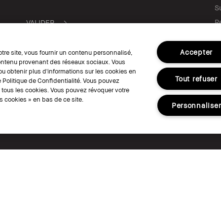
S
R
C
Ve
Accepter
otre site, vous fournir un contenu personnalisé,
C
 contenu provenant des réseaux sociaux. Vous
u obtenir plus d'informations sur les cookies en
Tout refuser
 Politique de Confidentialité. Vous pouvez
r tous les cookies. Vous pouvez révoquer votre
SUIVEZ-NOUS
 cookies » en bas de ce site.
Personnalise
© Bobbi Brown Professional Cosmetics, I
Conditions Générales de Vente
Conditi
Politique de Confidentialité
Accessibili
Gérer les Cookies