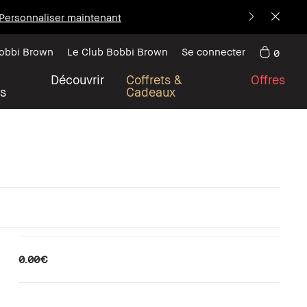
Personnaliser maintenant
Bobbi Brown
Le Club Bobbi Brown
Se connecter
0
Découvrir
Coffrets &
Offres
s
Cadeaux
0.00€