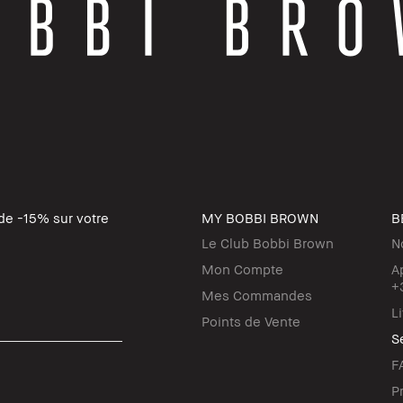
de -15% sur votre
MY BOBBI BROWN
B
Le Club Bobbi Brown
N
Mon Compte
A
+
Mes Commandes
L
Points de Vente
Se
F
P