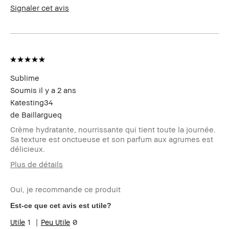
des produits
Signaler cet avis
Le Club Bobbi
Je suis membre du Club Bobbi Brown
Brown
et ai reçu des points fidélité pour
avoir rédigé cet avis
Sublime
Soumis
il y a 2 ans
Katesting34
de
Baillargueq
Crème hydratante, nourrissante qui tient toute la journée.
Sa texture est onctueuse et son parfum aux agrumes est
délicieux.
Plus de détails
Votre age
35 à 44
Oui, je recommande ce produit
Type de peau
sèche
Carnation
claire - halée
Est-ce que cet avis est utile?
Vos problèmes
Hyper pigmentation, Irrégularité,
1
0
de peau
Vieillissement