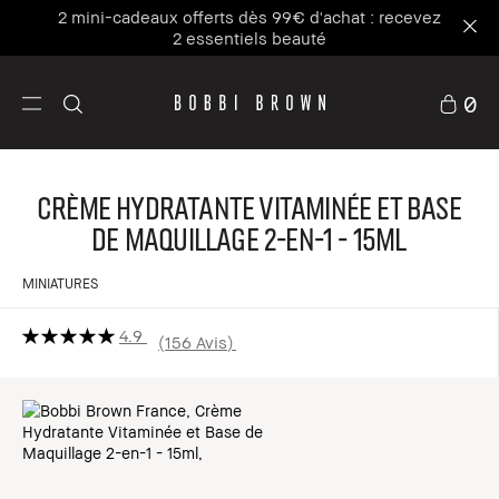
2 mini-cadeaux offerts dès 99€ d'achat : recevez
2 essentiels beauté
0
Crème Hydratante Vitaminée et Base
de Maquillage 2-en-1 - 15ml
MINIATURES
4.9
156 Avis