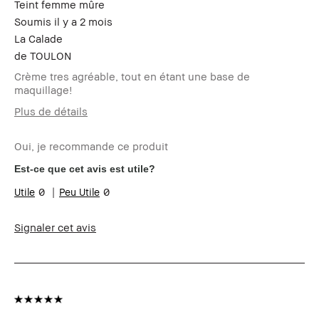
Teint femme mûre
Soumis
il y a 2 mois
La Calade
de
TOULON
Crème tres agréable, tout en étant une base de
maquillage!
Plus de détails
Votre age
Plus de 64
Oui, je recommande ce produit
Type de peau
Normal
Carnation
claire - halée
Est-ce que cet avis est utile?
Vos problèmes
Hyper pigmentation, Vieillissement
0
0
de peau
Les bénéfices
Ajouter anti rides et une crème
des produits
teintée solaire, Attéunion des rides et
Signaler cet avis
mettre un teint na, Flatteur, Longue-
tenue, Petit format, Résultat immédiat,
Teint naturel, à toute épreuve
Avez-vous reçu
Non
une incitation
ou une