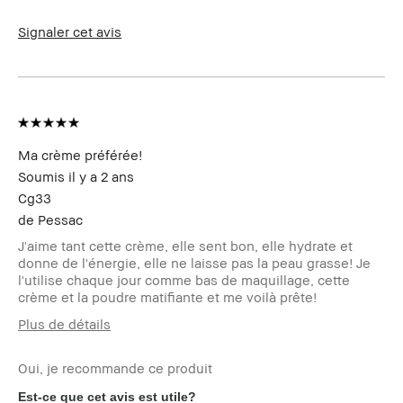
Les bénéfices
Longue-tenue, Résultat immédiat
des produits
Signaler cet avis
Le Club Bobbi
Je suis membre du Club Bobbi Brown
Brown
et ai reçu des points fidélité pour
avoir rédigé cet avis
Ma crème préférée!
Soumis
il y a 2 ans
Cg33
de
Pessac
J'aime tant cette crème, elle sent bon, elle hydrate et
donne de l'énergie, elle ne laisse pas la peau grasse! Je
l'utilise chaque jour comme bas de maquillage, cette
crème et la poudre matifiante et me voilà prête!
Plus de détails
Votre age
45 à 54
Oui, je recommande ce produit
Type de peau
Normal
Carnation
claire - halée
Est-ce que cet avis est utile?