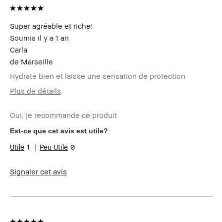
Super agréable et riche!
Soumis
il y a 1 an
Carla
de
Marseille
Hydrate bien et laisse une sensation de protection
Plus de détails
Votre age
55 à 64
Oui, je recommande ce produit
Type de peau
sèche
Carnation
halée - foncée
Est-ce que cet avis est utile?
Les bénéfices des
Longue-tenue, Résultat
1
0
produits
immédiat
Signaler cet avis