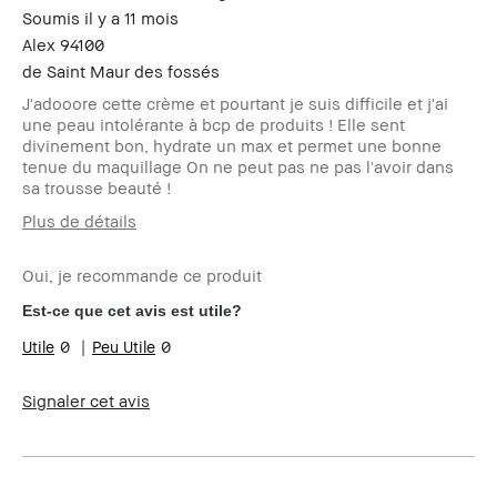
avis
Soumis
il y a 11 mois
Alex 94100
de
Saint Maur des fossés
J'adooore cette crème et pourtant je suis difficile et j'ai
une peau intolérante à bcp de produits ! Elle sent
divinement bon, hydrate un max et permet une bonne
tenue du maquillage On ne peut pas ne pas l'avoir dans
sa trousse beauté !
Plus de détails
Votre age
35 à 44
Oui, je recommande ce produit
Type de peau
grasse
Carnation
très claire - neutre
Est-ce que cet avis est utile?
Vos problèmes
Acne, Rougeur, Vieillissement
0
0
de peau
Les bénéfices
Longue-tenue, Petit format, Résultat
des produits
immédiat, Teint naturel, à toute
Signaler cet avis
épreuve
Le Club Bobbi
Je suis membre du Club Bobbi Brown
Brown
et ai reçu des points fidélité pour
avoir rédigé cet avis