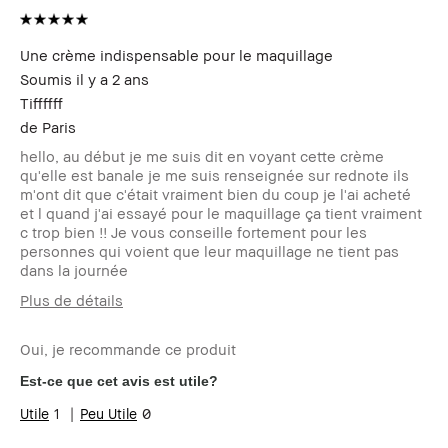
Une crème indispensable pour le maquillage
Soumis
il y a 2 ans
Tiffffff
de
Paris
hello, au début je me suis dit en voyant cette crème
qu'elle est banale je me suis renseignée sur rednote ils
m'ont dit que c'était vraiment bien du coup je l'ai acheté
et l quand j'ai essayé pour le maquillage ça tient vraiment
c trop bien !! Je vous conseille fortement pour les
personnes qui voient que leur maquillage ne tient pas
dans la journée
Plus de détails
Votre age
18 à 24
Oui, je recommande ce produit
Type de peau
grasse
Carnation
très claire - neutre
Est-ce que cet avis est utile?
Vos problèmes
Acne, Hyper pigmentation
1
0
de peau
Les bénéfices
Longue-tenue, Teint naturel