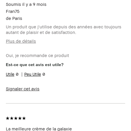
avis
Soumis
il y a 9 mois
Fran75
de
Paris
Un produit que j'utilise depuis des années avec toujours
autant de plaisir et de satisfaction.
Plus de détails
Votre age
55 à 64
Oui, je recommande ce produit
Type de peau
sèche
Carnation
claire - halée
Est-ce que cet avis est utile?
Vos problèmes de
Vieillissement
0
0
peau
Les bénéfices des
Longue-tenue, Résultat
produits
immédiat, Teint naturel
Signaler cet avis
Avez-vous reçu une
Non
incitation ou une
récompense pour cet
avis ?
Le Club Bobbi Brown
Je suis membre du Club Bobbi
Brown et ai reçu des points
fidélité pour avoir rédigé cet
La meilleure crème de la galaxie