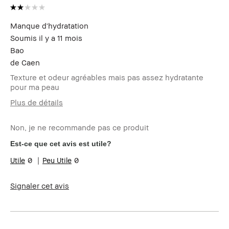
Manque d'hydratation
Soumis
il y a 11 mois
Bao
de
Caen
Texture et odeur agréables mais pas assez hydratante
pour ma peau
Plus de détails
Votre age
Plus de 64
Non, je ne recommande pas ce produit
Type de peau
sèche
Carnation
claire - halée
Est-ce que cet avis est utile?
Vos problèmes
Vieillissement
0
0
de peau
Les bénéfices
Pas de bénéfice
des produits
Signaler cet avis
Le Club Bobbi
Je suis membre du Club Bobbi Brown
Brown
et ai reçu des points fidélité pour
avoir rédigé cet avis