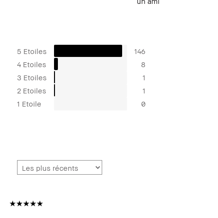
un ami
5 Etoiles
146
4 Etoiles
8
3 Etoiles
1
2 Etoiles
1
1 Etoile
0