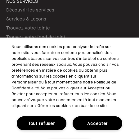
NOS SERVICES
Découvrir les services
Services & Leçons
Trouvez votre teinte
Trouvez votre fond de teint
Tutos maquillage
Nous utilisons des cookies pour analyser le trafic sur
notre site, vous fournir un contenu personnalisé, des
publicités basées sur vos centres d'intérêt et du contenu
SUIVEZ-NOUS
provenant des réseaux sociaux. Vous pouvez choisir vos
préférences en matière de cookies ou obtenir plus
d'informations sur les cookies en cliquant sur
Personnaliser ou à tout moment dans notre Politique de
Confidentialité. Vous pouvez cliquer sur Accepter ou
© Bobbi Brown Professional Cosmetics, Inc. Tous droits mondiaux
Rejeter pour accepter ou refuser tous les cookies. Vous
réservés.
pouvez révoquer votre consentement à tout moment en
cliquant sur « Gérer les cookies » en bas de ce site.
Conditions Générales de Vente
Conditions Générales d'Utilisation
Politique de Confidentialité
Accessibilité ou Distribution
Tout refuser
Accepter
Consignes de tri
Gérer les Cookies