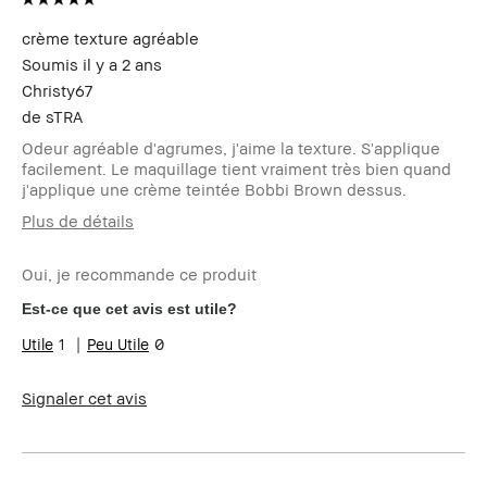
crème texture agréable
Soumis
il y a 2 ans
Christy67
de
sTRA
Odeur agréable d'agrumes, j'aime la texture. S'applique
facilement. Le maquillage tient vraiment très bien quand
j'applique une crème teintée Bobbi Brown dessus.
Plus de détails
Le Club Bobbi
Je suis membre du Club Bobbi Brown
Brown
et ai reçu des points fidélité pour
Oui, je recommande ce produit
avoir rédigé cet avis
Est-ce que cet avis est utile?
1
0
Signaler cet avis