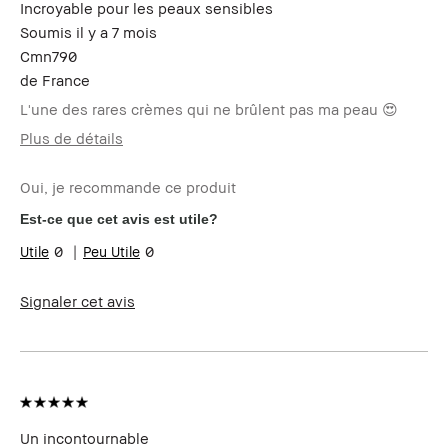
récompense
Incroyable pour les peaux sensibles
pour cet avis ?
Soumis
il y a 7 mois
Le Club Bobbi
Je suis membre du Club Bobbi Brown
Cmn790
Brown
et ai reçu des points fidélité pour
avoir rédigé cet avis
de
France
L'une des rares crèmes qui ne brûlent pas ma peau 😍
Plus de détails
Votre age
18 à 24
Oui, je recommande ce produit
Type de peau
très sèche
Carnation
claire - halée
Est-ce que cet avis est utile?
Vos problèmes de
Sensibilité
0
0
peau
Les bénéfices des
Teint naturel, à toute épreuve
produits
Signaler cet avis
Avez-vous reçu une
Non
incitation ou une
récompense pour cet
avis ?
Le Club Bobbi Brown
Je suis membre du Club Bobbi
Brown et ai reçu des points
fidélité pour avoir rédigé cet
Un incontournable