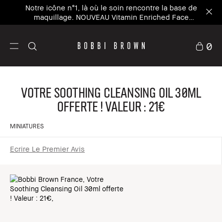
Notre icône n°1, là où le soin rencontre la base de
maquillage. NOUVEAU Vitamin Enriched Face
Base+
0
Votre Soothing Cleansing Oil 30ml
offerte ! Valeur : 21€
MINIATURES
Ecrire Le Premier Avis