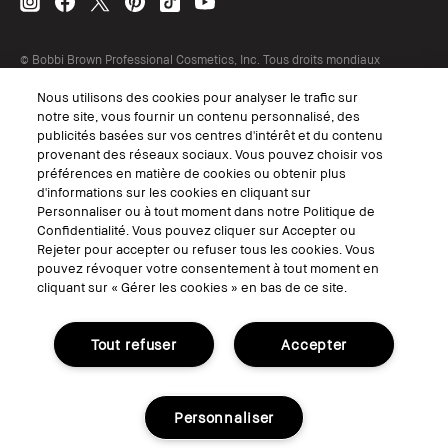
© Bobbi Brown Professional Cosmetics, Inc. Tous droits mondiaux
réservés.
Nous utilisons des cookies pour analyser le trafic sur
Conditions Générales de Vente
notre site, vous fournir un contenu personnalisé, des
Conditions Générales d'Utilisation
Politique de Confidentialité
publicités basées sur vos centres d'intérêt et du contenu
Accessibilité ou Distribution
provenant des réseaux sociaux. Vous pouvez choisir vos
Consignes de tri
préférences en matière de cookies ou obtenir plus
Gérer les Cookies
d'informations sur les cookies en cliquant sur
Personnaliser ou à tout moment dans notre Politique de
Confidentialité. Vous pouvez cliquer sur Accepter ou
Rejeter pour accepter ou refuser tous les cookies. Vous
pouvez révoquer votre consentement à tout moment en
cliquant sur « Gérer les cookies » en bas de ce site.
Tout refuser
Accepter
Consignes de tri
Personnaliser