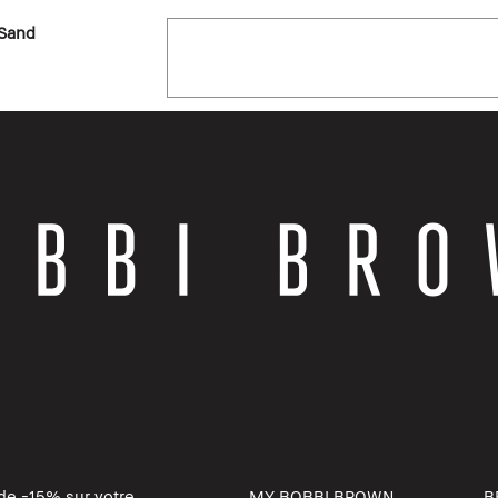
 Sand
de -15% sur votre
MY BOBBI BROWN
B