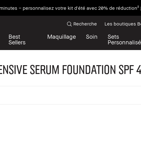
minutes – personnalisez votre kit d'été avec 20% de réduction²
Recherche
Les boutiques 
Best
Maquillage
Soin
Sets
Sellers
Personnalisé
ensive Serum Foundation SPF 4