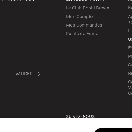
Le Club Bobbi Brown
N
Mon Compte
A
+
Mes Commandes
L
Points de Vente
Se
F
P
S
R
C
Ve
C
SUIVEZ-NOUS