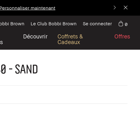
Personnaliser maintenant
Bobbi Brown
Le Club Bobbi Brown
Se connecter
0
Découvrir
Coffrets &
Offres
s
Cadeaux
0 - Sand