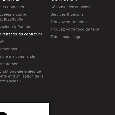
ous Contacter
Découvrir les services
ppelez-nous au
Services & Leçons
33182883304
Trouvez votre teinte
ivraison & Retours
Trouvez votre fond de teint
 rétracter du contrat ici
Tutos maquillage
AQ
romotions
uivre ma commande
ecrutement
onditions Générales de
nte et d’Utilisation de la
arte Cadeau