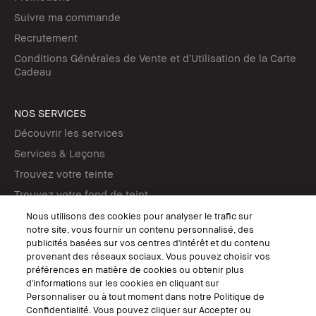
Suivre ma commande
Recrutement
Conditions Générales de Vente et d’Utilisation de la Carte
Cadeau
NOS SERVICES
Découvrir les services
Services & Leçons
Trouvez votre teinte
Trouvez votre fond de teint
Tutos maquillage
Nous utilisons des cookies pour analyser le trafic sur
notre site, vous fournir un contenu personnalisé, des
publicités basées sur vos centres d'intérêt et du contenu
SUIVEZ-NOUS
provenant des réseaux sociaux. Vous pouvez choisir vos
préférences en matière de cookies ou obtenir plus
d'informations sur les cookies en cliquant sur
Personnaliser ou à tout moment dans notre Politique de
Confidentialité. Vous pouvez cliquer sur Accepter ou