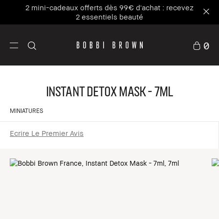
2 mini-cadeaux offerts dès 99€ d'achat : recevez
2 essentiels beauté
0
Instant Detox Mask - 7ml
MINIATURES
Ecrire Le Premier Avis