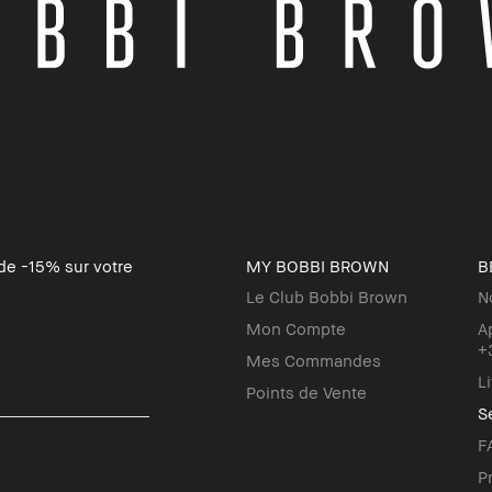
de -15% sur votre
MY BOBBI BROWN
B
Le Club Bobbi Brown
N
Mon Compte
A
+
Mes Commandes
L
Points de Vente
Se
F
P