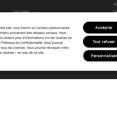
S
R
C
Ve
Accepter
otre site, vous fournir un contenu personnalisé,
C
 contenu provenant des réseaux sociaux. Vous
u obtenir plus d'informations sur les cookies en
Tout refuser
 Politique de Confidentialité. Vous pouvez
r tous les cookies. Vous pouvez révoquer votre
SUIVEZ-NOUS
 cookies » en bas de ce site.
Personnalise
© Bobbi Brown Professional Cosmetics, I
Conditions Générales de Vente
Conditi
Politique de Confidentialité
Accessibili
Gérer les Cookies