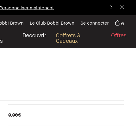
Personnaliser maintenant
Bobbi Brown
Le Club Bobbi Brown
Se connecter
0
Découvrir
Coffrets &
Offres
s
Cadeaux
0.00€