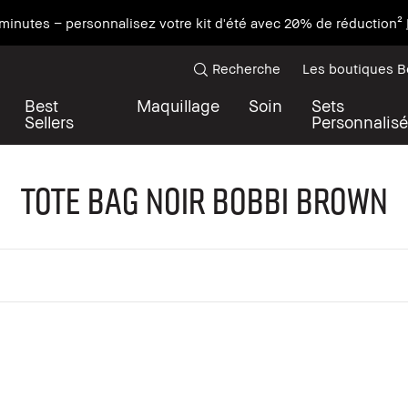
minutes – personnalisez votre kit d'été avec 20% de réduction²
Recherche
Les boutiques 
Best
Maquillage
Soin
Sets
Sellers
Personnalisé
Tote Bag Noir Bobbi Brown