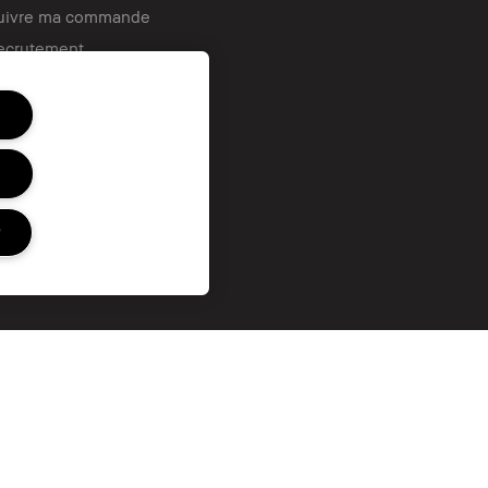
uivre ma commande
ecrutement
onditions Générales de
nte et d’Utilisation de la
arte Cadeau
r
nc. Tous droits mondiaux réservés.
Consignes
ons Générales d'Utilisation
de tri
té ou Distribution
Consignes de tri