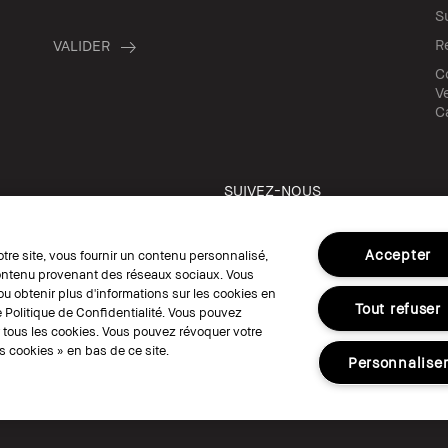
S
R
C
Ve
C
SUIVEZ-NOUS
Accepter
otre site, vous fournir un contenu personnalisé,
 contenu provenant des réseaux sociaux. Vous
u obtenir plus d'informations sur les cookies en
Tout refuser
 Politique de Confidentialité. Vous pouvez
© Bobbi Brown Professional Cosmetics, I
r tous les cookies. Vous pouvez révoquer votre
Conditions Générales de Vente
Conditi
 cookies » en bas de ce site.
Politique de Confidentialité
Accessibili
Personnalise
Gérer les Cookies