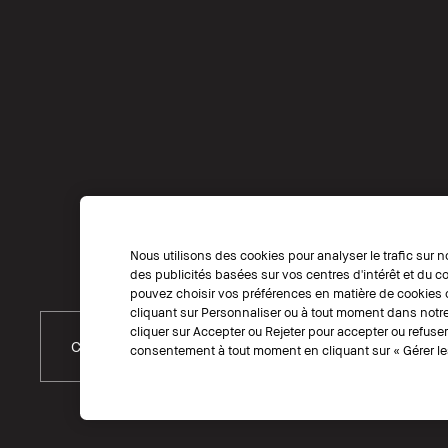
Nous utilisons des cookies pour analyser le trafic sur n
des publicités basées sur vos centres d'intérêt et du
pouvez choisir vos préférences en matière de cookies o
cliquant sur Personnaliser ou à tout moment dans notre
cliquer sur Accepter ou Rejeter pour accepter ou refuse
CHOISIR UN PAYS
consentement à tout moment en cliquant sur « Gérer les