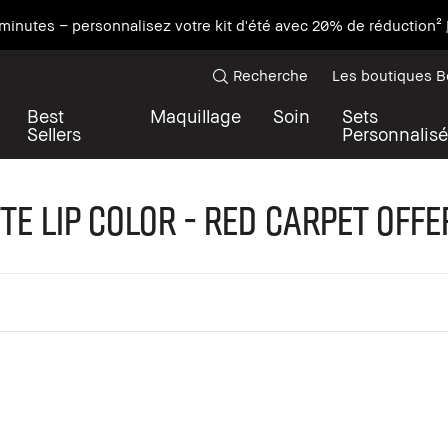
minutes – personnalisez votre kit d'été avec 20% de réduction²
Recherche
Les boutiques 
Best
Maquillage
Soin
Sets
Sellers
Personnalisé
e Lip Color - Red Carpet Offer