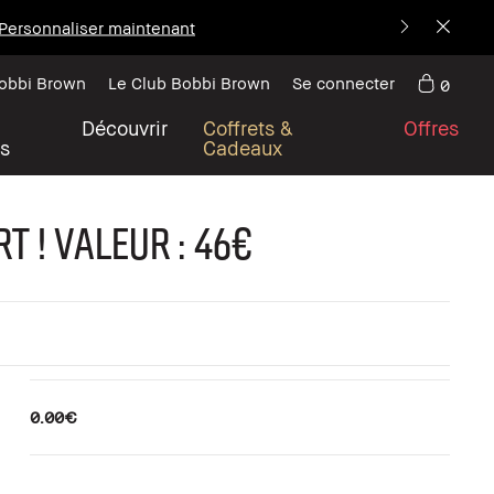
Personnaliser maintenant
Bobbi Brown
Le Club Bobbi Brown
Se connecter
0
Découvrir
Coffrets &
Offres
s
Cadeaux
t ! Valeur : 46€
0.00€