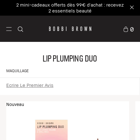
2 mini-cadeaux offerts dès 99€ d'achat : recevez
2 essentiels beauté
0
Lip Plumping Duo
MAQUILLAGE
Ecrire Le Premier Avis
Nouveau