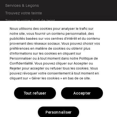
Services & Leçons
Trouvez votre teinte
Trouvez votre fond de teint
Tutos maquillage
Nous utilisons des cookies pour analyser le trafic sur
notre site, vous fournir un contenu personnalisé, des
publicités basées sur vos centres d'intérêt et du contenu
SUIVEZ-NOUS
provenant des réseaux sociaux. Vous pouvez choisir vos
préférences en matière de cookies ou obtenir plus
d'informations sur les cookies en cliquant sur
Personnaliser ou à tout moment dans notre Politique de
Confidentialité. Vous pouvez cliquer sur Accepter ou
© Bobbi Brown Professional Cosmetics, Inc. Tous droits mondiaux
Rejeter pour accepter ou refuser tous les cookies. Vous
réservés.
pouvez révoquer votre consentement à tout moment en
cliquant sur « Gérer les cookies » en bas de ce site.
Conditions Générales de Vente
Conditions Générales d'Utilisation
Politique de Confidentialité
Accessibilité ou Distribution
Tout refuser
Accepter
Consignes de tri
Gérer les Cookies
Personnaliser