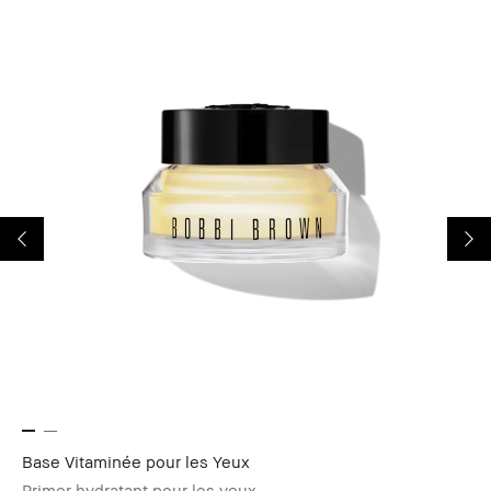
Base Vitaminée pour les Yeux
Lo
Primer hydratant pour les yeux.
Un