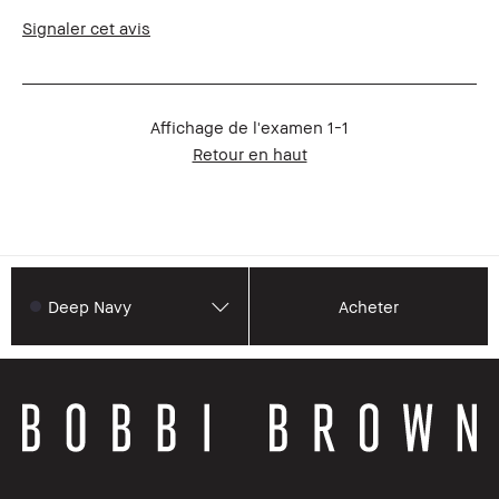
Le Club Bobbi
Je suis membre du Club Bobbi Brown
Signaler cet avis
Brown
et ai reçu des points fidélité pour
avoir rédigé cet avis
Affichage de l'examen
1-1
Retour en haut
Deep Navy
Acheter