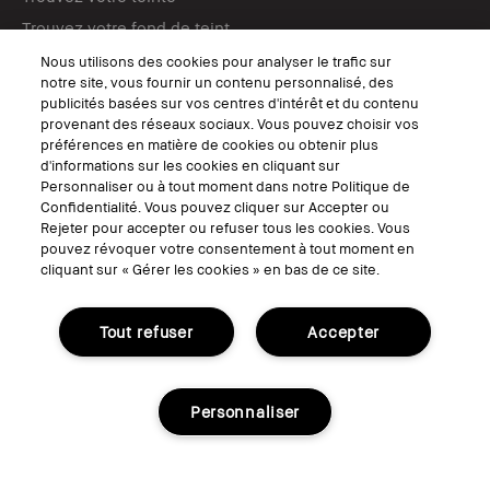
Trouvez votre fond de teint
Tutos maquillage
Nous utilisons des cookies pour analyser le trafic sur
notre site, vous fournir un contenu personnalisé, des
publicités basées sur vos centres d'intérêt et du contenu
SUIVEZ-NOUS
provenant des réseaux sociaux. Vous pouvez choisir vos
préférences en matière de cookies ou obtenir plus
d'informations sur les cookies en cliquant sur
Personnaliser ou à tout moment dans notre Politique de
Confidentialité. Vous pouvez cliquer sur Accepter ou
© Bobbi Brown Professional Cosmetics, Inc. Tous droits mondiaux
Rejeter pour accepter ou refuser tous les cookies. Vous
réservés.
pouvez révoquer votre consentement à tout moment en
cliquant sur « Gérer les cookies » en bas de ce site.
Conditions Générales de Vente
Conditions Générales d'Utilisation
Politique de Confidentialité
Accessibilité ou Distribution
Tout refuser
Accepter
Consignes de tri
Gérer les Cookies
Personnaliser