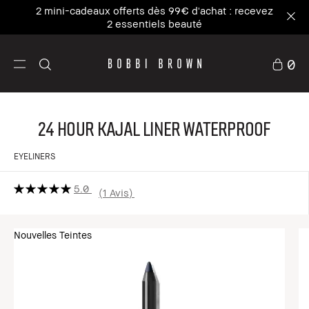
2 mini-cadeaux offerts dès 99€ d'achat : recevez
2 essentiels beauté
0
24 Hour Kajal Liner Waterproof
EYELINERS
5.0
1 Avis
Nouvelles Teintes