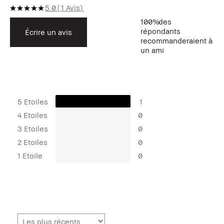
5.0
1 Avis
100%
des
répondants
Écrire un avis
recommanderaient à
un ami
5 Etoiles
1
4 Etoiles
0
3 Etoiles
0
2 Etoiles
0
1 Etoile
0