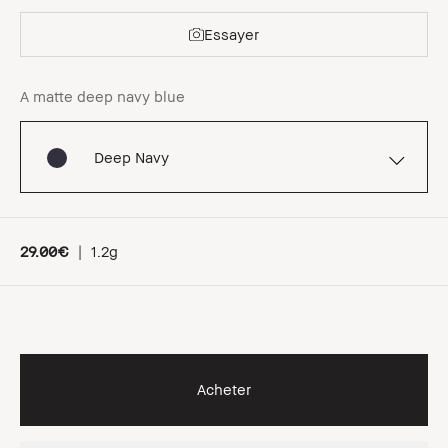
Essayer
A matte deep navy blue
Deep Navy
29.00€
|
1.2g
Acheter