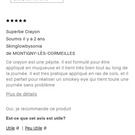
Superbe Crayon
Soumis
il y a 2 ans
Skinglowbysonia
de
MONTIGNY-LÈS-CORMEILLES
Ce crayon est une pépite. Il est formulé pour être
appliqué en muqueuse et il tient très bien tout au long de
la journée. Il est tres pratique appliqué en ras de cols, et il
est parfait pour réaliser un smokey eye qui tient toute une
journée sans problème
Plus de détails
Votre age
45 à 54
Oui, je recommande ce produit
Type de peau
sèche
Vos problèmes
Irrégularité, Vieillissement
Est-ce que cet avis est utile?
de peau
0
0
Les bénéfices
Flatteur, Longue-tenue, Résultat
des produits
immédiat, à toute épreuve