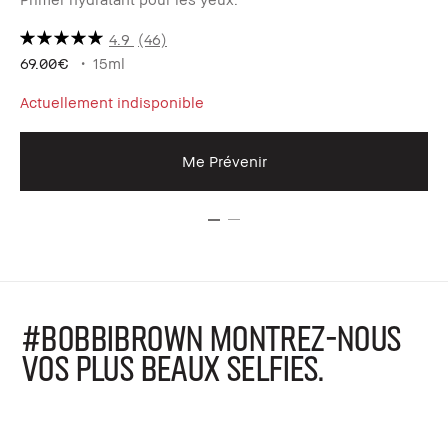
4.9
(46)
43
69.00€
15ml
Actuellement indisponible
Me Prévenir
#BOBBIBROWN MONTREZ-NOUS
VOS PLUS BEAUX SELFIES.