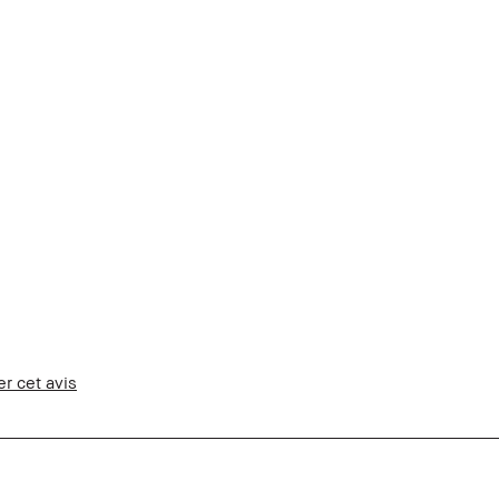
er cet avis
te épreuve
n et ai reçu des points fidélité pour