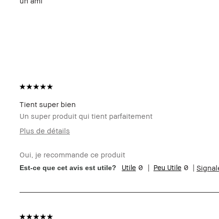
un ami
Tient super bien
Un super produit qui tient parfaitement
Plus de détails
Votre age
45 à 54
Oui, je recommande ce produit
Type de peau
Normal
0
0
Signal
Est-ce que cet avis est utile?
Carnation
halée - foncée
Vos problèmes de
Vieillissement
peau
Les bénéfices des
Longue-tenue, Petit format, à tou
produits
Le Club Bobbi Brown
Je suis membre du Club Bobbi Brow