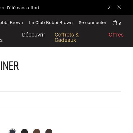
s d'été sans effort
Bobbi Brown
Le Club Bobbi Brown
Se connecter
0
Découvrir
Coffrets &
Offres
s
Cadeaux
iner