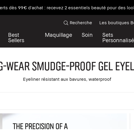
erts dès 99€ d'achat : recevez 2 essentiels beauté pour des look
Recherche
Les boutiques 
Best
Maquillage
Soin
Sets
Sellers
Personnalisé
g-Wear Smudge-Proof Gel Eyel
Eyeliner résistant aux bavures, waterproof
er tout