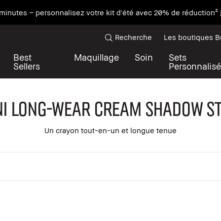
minutes – personnalisez votre kit d'été avec 20% de réduction²
Recherche
Les boutiques 
Best
Maquillage
Soin
Sets
Sellers
Personnalisé
ni Long-Wear Cream Shadow St
Un crayon tout-en-un et longue tenue