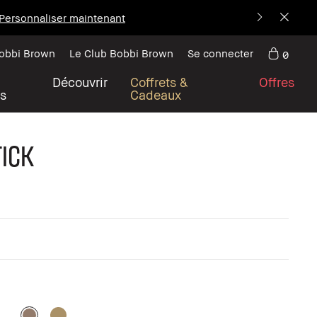
Personnaliser maintenant
Bobbi Brown
Le Club Bobbi Brown
Se connecter
0
Découvrir
Coffrets &
Offres
s
Cadeaux
ick