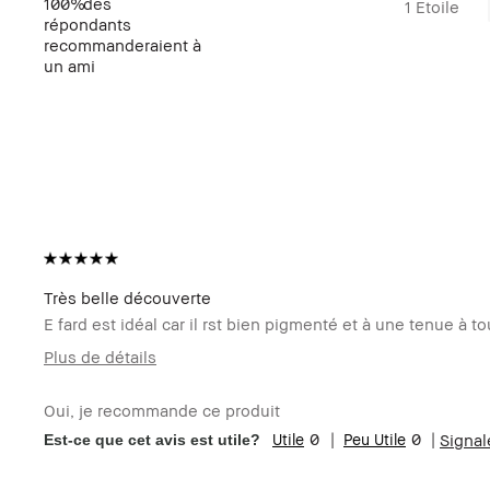
100%
des
1 Etoile
répondants
recommanderaient à
un ami
Très belle découverte
E fard est idéal car il rst bien pigmenté et à une tenue à
Plus de détails
Votre age
45 à 54
Oui, je recommande ce produit
Type de peau
sèche
0
0
Signal
Est-ce que cet avis est utile?
Carnation
très claire - neutre
Vos problèmes de
Irrégularité, Rougeur, Vieillisseme