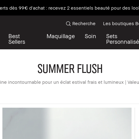
erts dès 99€ d'achat : recevez 2 essentiels beauté pour des look
Recherche
Les boutiques 
Best
Maquillage
Soin
Sets
Sellers
Personnalisé
Summer Flush
tine incontournable pour un éclat estival frais et lumineux | Vale