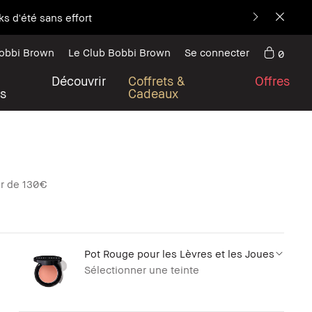
s d'été sans effort
Bobbi Brown
Le Club Bobbi Brown
Se connecter
0
Découvrir
Coffrets &
Offres
s
Cadeaux
ur de 130€
Pot Rouge pour les Lèvres et les Joues
Sélectionner une teinte